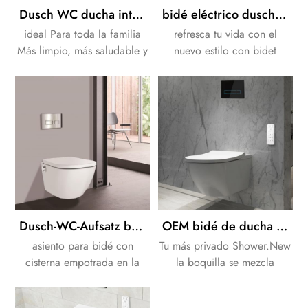
creado.
Dusch WC ducha inteligente bidé bidé cisterna
bidé eléctrico dusch wc japón inodoro bidé led bidé Toilettensitz
ideal Para toda la familia
refresca tu vida con el
Más limpio, más saludable y
nuevo estilo con bidet
más feliz
asiento.
Dusch-WC-Aufsatz bidé de lujo Automatischer Toilettensitz asiento de inodoro electrónico automático de bidet de lujo
OEM bidé de ducha inteligente asiento de inodoro bidé de gran volumen de lavado Dusch WC
asiento para bidé con
Tu más privado Shower.New
cisterna empotrada en la
la boquilla se mezcla
pared.la tacto vida
armoniosamente en el WC
moderna!
Ceramic.Bring la máxima