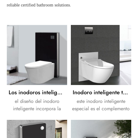
reliable certified bathroom solutions.
Los inodoros inteligentes combinan las mejores características de los inodoros cerámicos tradicionales de alta calidad con las innovaciones de los inodoros modernos y avanzados.
Inodoro inteligente todo en uno de gama alta
el diseño del inodoro
este inodoro inteligente
inteligente incorpora la
especial es el complemento
funcionalidad de bidé
perfecto para su hogar
incorporada. mantener un
inteligente.
inodoro limpio nunca ha