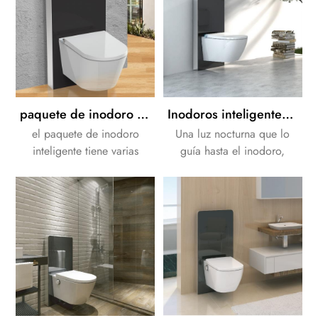
sido tan fácil con una gama
de funciones de limpieza
inteligentes disponibles.
paquete de inodoro inteligente de funciones completas - incluye secadora
Inodoros inteligentes más higiénicos y ecológicos para baños modernos
el paquete de inodoro
Una luz nocturna que lo
inteligente tiene varias
guía hasta el inodoro,
funciones que están
temperatura del agua y del
automatizadas para la
aire ajustable, fácil
comodidad del usuario.
instalación, y tecnología de
podemos proporcionarle
detección de usuarios. cada
una solución completa para
detalle del E401 está
el diseño de su baño.
diseñado con un propósito
claro: llevar a casa lo
máximo inodoro avanzado,
práctico y agradable jamás