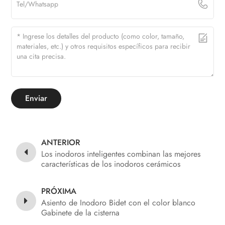
Enviar
ANTERIOR
Los inodoros inteligentes combinan las mejores
características de los inodoros cerámicos
tradicionales de alta calidad con las
innovaciones de los inodoros modernos y
PRÓXIMA
avanzados.
Asiento de Inodoro Bidet con el color blanco
Gabinete de la cisterna