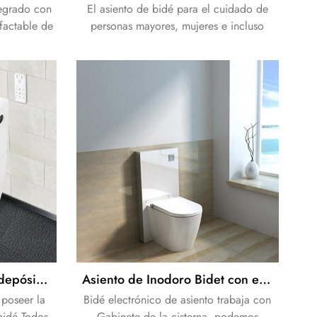
tegrado con
El asiento de bidé para el cuidado de
efactable de
personas mayores, mujeres e incluso
cional y el
personas discapacitadas.
ia de lavado
rea íntima.
Smart bidé inodoro con depósito de calcio remover
Asiento de Inodoro Bidet con el color blanco Gabinete de la cisterna
 poseer la
Bidé electrónico de asiento trabaja con
bidé.Todos
Gabinete de la cisterna. podemos