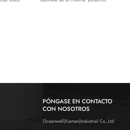
cos están
suministrar una solución completa para el
ndo en el
Diseño de su baño.
a.
PÓNGASE EN CONTACTO
CON NOSOTROS
Oceanwell(Xiamen)Industrial Co.,Ltd