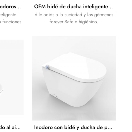
Fabricante japonés de inodoros inteligentes con asiento de bidé
OEM bidé de ducha inteligente bidé electrónico montado en el suelo
teligente
dile adiós a la suciedad y los gérmenes
s funciones
forever.Safe e higiénico.
ece una
e lavado de
Bidé inteligente de secado al aire potente y autolimpiante moderno
Inodoro con bidé y ducha de pie con cisterna neumática con vitrina