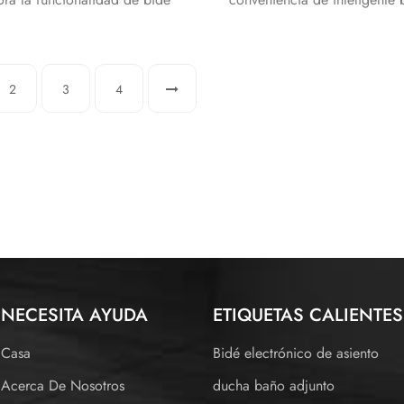
da. mantener un inodoro limpio
los componentes electróni
sido tan fácil con una gama de
separadas de la sede,oculta
nes de limpieza inteligentes
tocador de cerámic
disponibles.
2
3
4
NECESITA AYUDA
ETIQUETAS CALIENTES
Casa
Bidé electrónico de asiento
Acerca De Nosotros
ducha baño adjunto