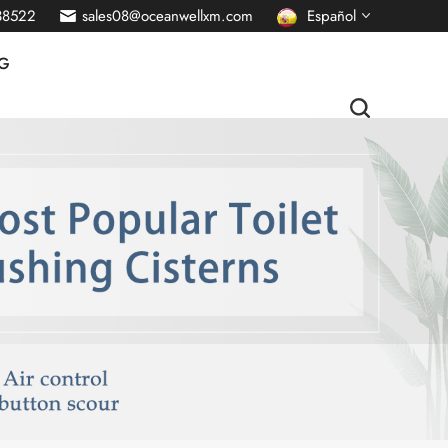
38522
sales08@oceanwellxm.com
Español
G
English
français
Deutsch
русский
italiano
português
Nederlands
العربية