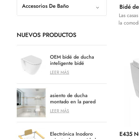
Accesorios De Baño
Las casas
la comodi
las piez
NUEVOS PRODUCTOS
del asien
OEM bidé de ducha
inteligente bidé
electrónico montado en
LEER MÁS
el suelo
asiento de ducha
montado en la pared
spa asiento de ducha
LEER MÁS
anti arañazos
Electrónica Inodoro