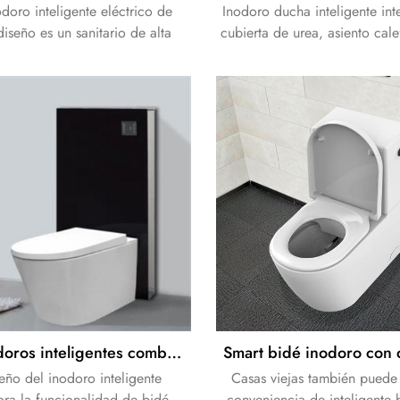
odoro inteligente eléctrico de
Inodoro ducha inteligente in
iseño es un sanitario de alta
cubierta de urea, asiento cal
equipado con una tapa de
PP. Combina la cerámica tradi
a automática y un sistema de
bidé, brindando la experienc
a automática. Cuenta con un
y secado más cómoda en su á
to de inodoro calefactado y
riano, lavado con agua tibia en
ples modos, secado con aire
, autolimpieza de la boquilla y
zación, ofreciendo un cuidado
íntimo integral.
Los inodoros inteligentes combinan las mejores características de los inodoros cerámicos tradicionales de alta calidad con las innovaciones de los inodoros modernos y avanzados.
seño del inodoro inteligente
Casas viejas también puede
ora la funcionalidad de bidé
conveniencia de inteligente 