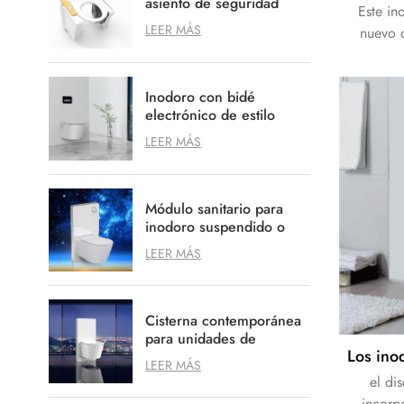
asiento de seguridad
Este in
para Agedcare
LEER MÁS
nuevo d
Movilidad profesional
gama 
apertur
Inodoro con bidé
descarg
electrónico de estilo
asien
alemán con opción de
antibacte
LEER MÁS
sistema de descarga
múlti
empotrable
caliente
desodori
Módulo sanitario para
inodoro suspendido o
de pie
LEER MÁS
Cisterna contemporánea
para unidades de
inodoro con un diseño
LEER MÁS
limpio y ordenado
el di
incorp