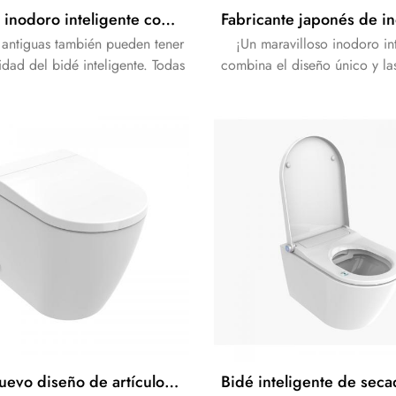
Bidé de inodoro inteligente con depósito de agua de cerámica
 antiguas también pueden tener
¡Un maravilloso inodoro in
dad del bidé inteligente. Todas
combina el diseño único y la
as electrónicas están separadas
modernas, lo que le ofr
to y se ocultan en el inodoro de
extraordinaria experiencia d
cerámica.
bidé!
E435 Nuevo diseño de artículos sanitarios, inodoro eléctrico inteligente con descarga automática