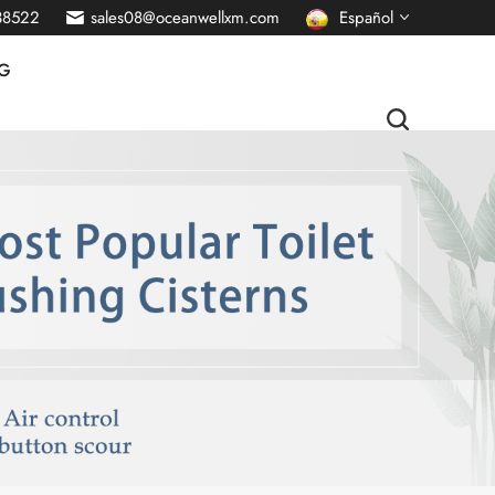
38522
sales08@oceanwellxm.com
Español
G
English
français
Deutsch
русский
italiano
português
Nederlands
العربية