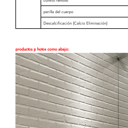
control remoto
perilla del cuerpo
Descalcificación (Calcio Eliminación)
productos p
hotos como abajo: