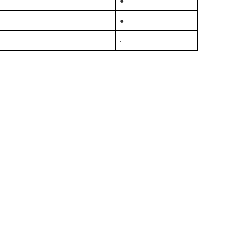
●
●
-