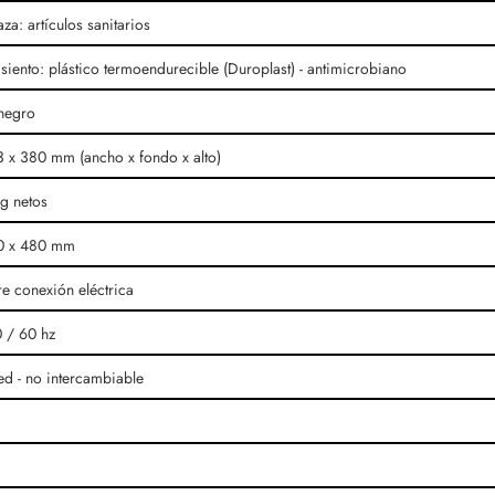
za: artículos sanitarios
siento: plástico termoendurecible (Duroplast) - antimicrobiano
negro
 x 380 mm (ancho x fondo x alto)
g netos
0 x 480 mm
re conexión eléctrica
 / 60 hz
ed - no intercambiable