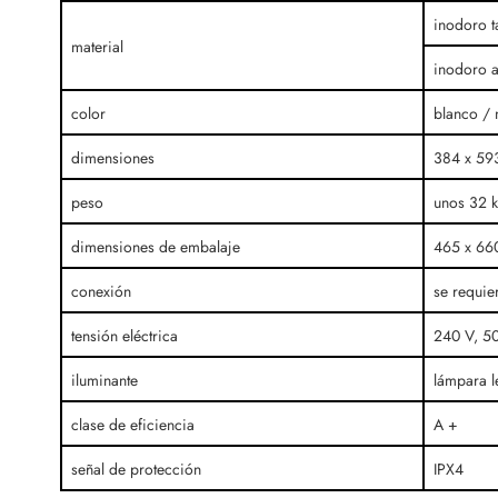
inodoro ta
material
inodoro a
color
blanco / 
dimensiones
384 x 593
peso
unos 32 k
dimensiones de embalaje
465 x 66
conexión
se requie
tensión eléctrica
240 V, 50
iluminante
lámpara l
clase de eficiencia
A +
señal de protección
IPX4