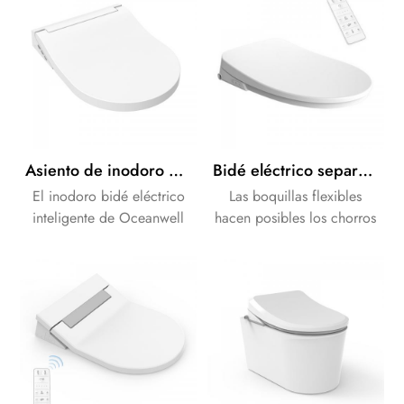
Asiento de inodoro con bidé eléctrico inteligente Oceanwell con secador y luz nocturna
Bidé eléctrico separado con boquilla doble autolimpiante
El inodoro bidé eléctrico
Las boquillas flexibles
inteligente de Oceanwell
hacen posibles los chorros
ofrece funciones de secado
pulsantes y oscilantes,
y luz nocturna. Inteligente,
adecuados para la limpieza
higiénico y fácil de usar,
en todas las intensidades y
eleva su inodoro a un nivel
ángulos.Los secadores de
superior.
aire caliente brindan una
experiencia de usuario más
segura y placentera.