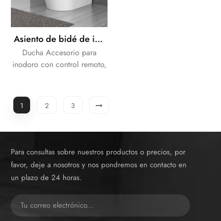
Asiento de bidé de inodoro de ducha inteligente certificado CE asiento electrónico
Ducha Accesorio para
inodoro con control remoto,
lavado, luz nocturna LED.
Combina con la mayoría de
los asientos de inodoro
1
2
3
existentes.
Para consultas sobre nuestros productos o precios, por
favor, deje a nosotros y nos pondremos en contacto en
un plazo de 24 horas.