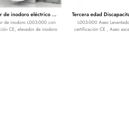
Elevador de inodoro eléctrico para cuidado de personas mayores con diseño de fácil acceso
or de inodoro L003-000 con
L003-000 Aseo Levantado
ación CE, elevador de inodoro
certificación CE , Aseo asc
yudar a las personas mayores
ayudar a Edad persona
itadas a levantarse fácilmente.
Discapacidad standup fáci