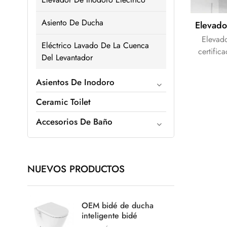
Asiento De Ducha
Elevad
Eléctrico Lavado De La Cuenca
certific
Del Levantador
para a
discapac
Asientos De Inodoro
Ceramic Toilet
Accesorios De Baño
NUEVOS PRODUCTOS
OEM bidé de ducha
inteligente bidé
electrónico montado en