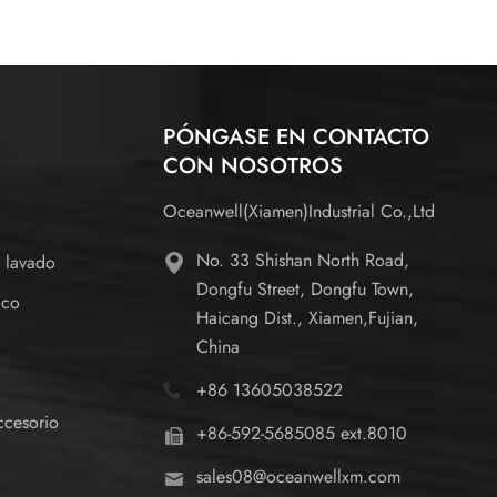
PÓNGASE EN CONTACTO
CON NOSOTROS
Oceanwell(Xiamen)Industrial Co.,Ltd
No. 33 Shishan North Road,
r lavado
Dongfu Street, Dongfu Town,
ico
Haicang Dist., Xiamen,Fujian,
China
o
+86 13605038522
ccesorio
+86-592-5685085 ext.8010
sales08@oceanwellxm.com