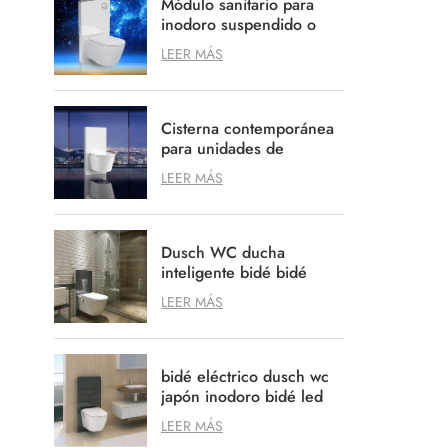
Módulo sanitario para
inodoro suspendido o
de pie
LEER MÁS
Cisterna contemporánea
para unidades de
inodoro con un diseño
LEER MÁS
limpio y ordenado
Dusch WC ducha
inteligente bidé bidé
cisterna
LEER MÁS
bidé eléctrico dusch wc
japón inodoro bidé led
bidé Toilettensitz
LEER MÁS