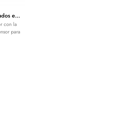
Tercera edad Discapacitados equipamiento Sanitario, Inodoro Eléctrico Elevador
r con la
ensor para
s con
lmente !