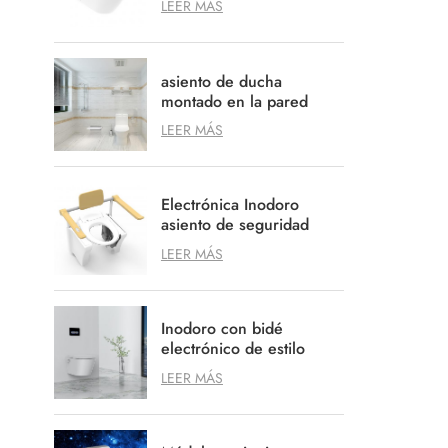
LEER MÁS
el suelo
asiento de ducha
montado en la pared
spa asiento de ducha
LEER MÁS
anti arañazos
Electrónica Inodoro
asiento de seguridad
para Agedcare
LEER MÁS
Movilidad profesional
Inodoro con bidé
electrónico de estilo
alemán con opción de
LEER MÁS
sistema de descarga
empotrable