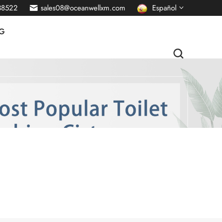
38522
sales08@oceanwellxm.com
Español
G
English
français
Deutsch
русский
italiano
português
Nederlands
العربية