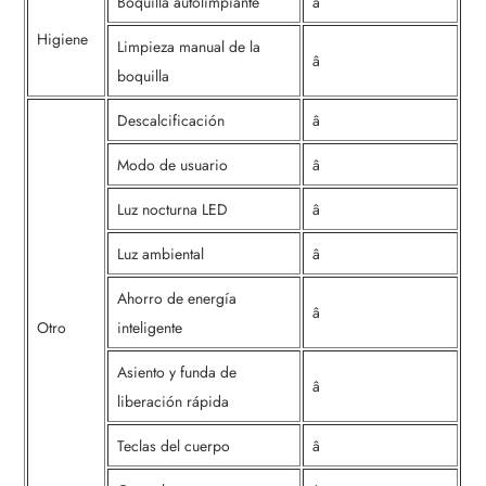
Boquilla autolimpiante
â
Higiene
Limpieza manual de la
â
boquilla
Descalcificación
â
Modo de usuario
â
Luz nocturna LED
â
Luz ambiental
â
Ahorro de energía
â
Otro
inteligente
Asiento y funda de
â
liberación rápida
Teclas del cuerpo
â