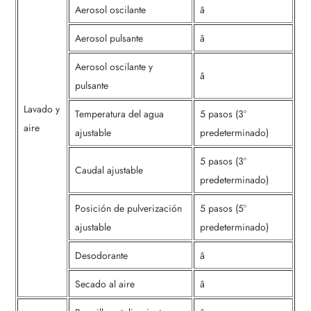
Aerosol oscilante
â
Aerosol pulsante
â
Aerosol oscilante y
â
pulsante
Lavado y
Temperatura del agua
5 pasos (3º
aire
ajustable
predeterminado)
5 pasos (3º
Caudal ajustable
predeterminado)
Posición de pulverización
5 pasos (5º
ajustable
predeterminado)
Desodorante
â
Secado al aire
â