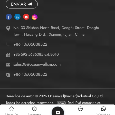
ENVIAR
No. 33 Shishan North Road, Dongfu Street, Dongfu
Town, Haicang Dist., Xiamen,Fujian, China
+86 13605038522
+86-592-5685085 ext.8010
sales08@oceanwellxm.com
+86 13605038522
Derechos de autor © 2026 Oceanwell(Xiamen)Industrial Co.,Ltd.
Todos los derechos reservados.
Red IPv6 compatibles
Página De
Productos
WhatsApp