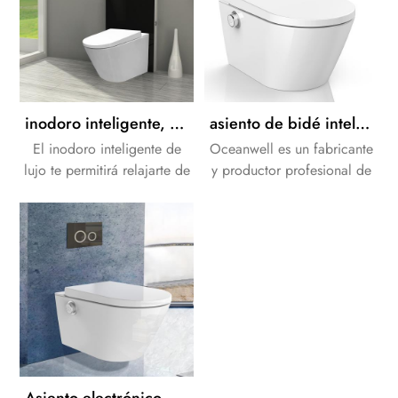
inodoro.
inodoro inteligente, una mejor opción para la decoración moderna del hogar
asiento de bidé inteligente electrónico china bidé ducha bidé inodoro
El inodoro inteligente de
Oceanwell es un fabricante
lujo te permitirá relajarte de
y productor profesional de
verdad durante todas tus
bidé de ducha de
visitas al baño.
porcelana. Nosotros
estamos orgullosos de
nuestra cooperación a largo
plazo con la gran fiesta de
la marca bidet en todo el
mundo
Asiento electrónico para inodoro de ducha con cisternas de inodoro mecánicas empotradas en la pared Placa de descarga negra