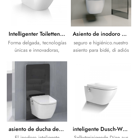
Intelligenter Toilettensitz Bidé-Toilettensitz Elektrischer Intelligenter Toilettensitzbezug
Asiento de inodoro bidé de forma cuadrada con cisterna empotrada
Forma delgada, tecnologías
seguro e higiénico.nuestro
únicas e innovadoras,
asiento para bidé, di adiós
calidad estable.
a la suciedad y los
gérmenes para siempre.
asiento de ducha de lavado inteligente que ahorra papel higiénico inteligente
inteligente Dusch-WC bidé Toilettensitz Elektronischer bidé inteligente Toilettensitz
El inodoro inteligente
Selbstreinigende Düse aus