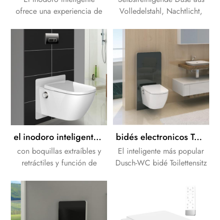
ofrece una experiencia de
Volledelstahl, Nachtlicht,
limpieza personalizada
Desodorierung.
utilizando un chorro de
agua higiénica.
el inodoro inteligente de alta tecnología del futuro
bidés electronicos Toilettensitzbezug bidé electrónico avanzado WC-Sitz Bidé inteligente WC-Sitz
con boquillas extraíbles y
El inteligente más popular
retráctiles y función de
Dusch-WC bidé Toilettensitz
limpieza automática,, el
.Top calidad, Pefect
inodoro inteligente está
experiencia!
estableciendo nuevos
estándares en la higiene del