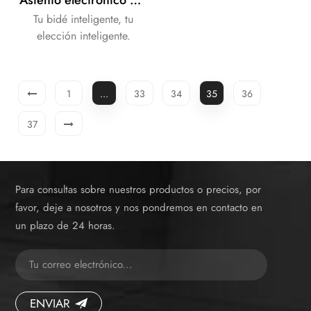
Tu bidé inteligente, tu
elección inteligente.
1
...
33
34
35
36
37
Para consultas sobre nuestros productos o precios, por
favor, deje a nosotros y nos pondremos en contacto en
un plazo de 24 horas.
ENVIAR