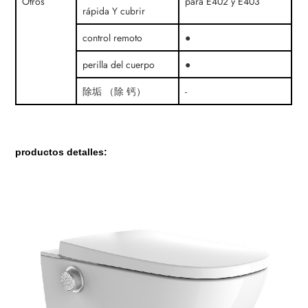
Otros
para E402 y E403
rápida Y cubrir
control remoto
●
perilla del cuerpo
●
除垢 （除 钙）
-
productos detalles: