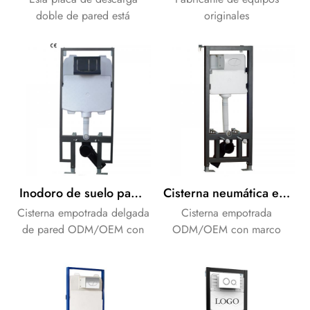
doble de pared está
originales
fabricada en plástico ABS y
(ODM)/fabricante de
vidrio, con un elegante
equipos originales (OEM)
acabado negro y un control
Serie de cisternas
táctil intuitivo. Duradera,
empotradas neumáticas. El
elegante y eficiente para
sistema neumático
una descarga que ahorra
proporciona una sensación
agua.
de presión suave y única.
Inodoro de suelo para baño con cisterna empotrada en pared
Cisterna neumática empotrada en pared
Cisterna empotrada delgada
Cisterna empotrada
de pared ODM/OEM con
ODM/OEM con marco
marco completo para
completo para inodoro
inodoro de pie. Alta
suspendido , La mejor
calidad con certificado CE.
opción para el baño