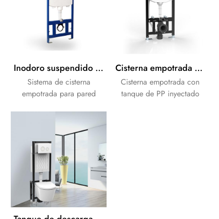
Inodoro suspendido delgado con cisterna empotrada neumática
Cisterna empotrada con tanque de PP inyectado y marco para inodoro suspendido
Sistema de cisterna
Cisterna empotrada con
empotrada para pared
tanque de PP inyectado
Solución de montaje en
ODM/OEM con marco
pared que ahorra espacio
completo para inodoro
Este tanque oculto
suspendido. Le brinda una
ultradelgado (90 mm de
solución de baño moderna.
profundidad) presenta: ✓
Integración perfecta en la
pared con marco de
soporte oculto ✓ Botones
de doble descarga para
mayor eficiencia del agua
Tanque de descarga de cisterna empotrada independiente