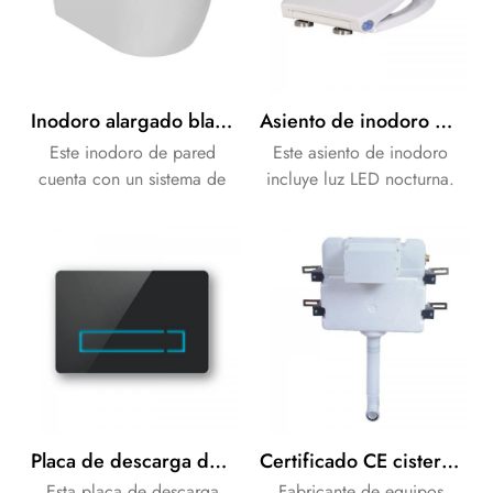
Inodoro alargado blanco suspendido al por mayor
Asiento de inodoro al por mayor con función de luz nocturna LED
Este inodoro de pared
Este asiento de inodoro
cuenta con un sistema de
incluye luz LED nocturna.
doble descarga y está
Práctico y ahorra energía.
fabricado en cerámica,
ofreciendo un diseño
moderno ideal para baños
de casas, hoteles y más.
Incluye un tanque
empotrado y función de
cierre suave, lo que
garantiza estilo y
practicidad.
Placa de descarga de control sin contacto de vidrio negro de doble descarga
Certificado CE cisterna neumática empotrada de pared
Esta placa de descarga
Fabricante de equipos