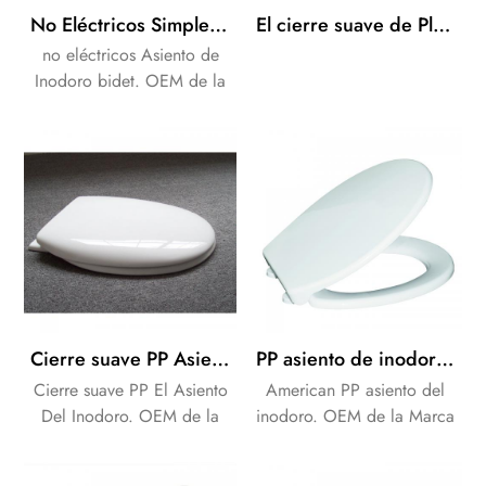
No Eléctricos Simple Asiento De Inodoro Bidet Cubrir Con Agua Fría Con Cierre Lento Para Cuarto De Baño
El cierre suave de Plástico de la Cubierta de Asiento de Inodoro de Plástico con Bisagra
no eléctricos Asiento de
Inodoro bidet. OEM de la
Marca como sus
necesidades de los clientes.
Cierre suave PP Asiento de Inodoro Cubierta de Oceanwell de productos para el baño
PP asiento de inodoro tapa con cierre suave y de liberación rápida para el baño
Cierre suave PP El Asiento
American PP asiento del
Del Inodoro. OEM de la
inodoro. OEM de la Marca
Marca como sus
como sus necesidades de
necesidades de los clientes.
los clientes.