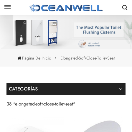
Página De Inicio
Elongated-Soft-Close-Toilet-Seat
CATEGORÍAS
38 "elongated-soft-close-toilet-seat"