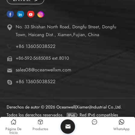
No. 33 Shishan North Road, Dongfu Street, Dongfu
Town, Haicang Dist., Xiamen,Fujian, China
+86 13605038522
+86-592-5685085 ext.8010
sales08@oceanwellxm.com
+86 13605038522
Derechos de autor © 2026 Oceanwell(Xiamen)Industrial Co.,Ltd.
Todos los derechos reservados.
Red IPv6 compatibles
Página De
Productos
WhatsApp
Inicio