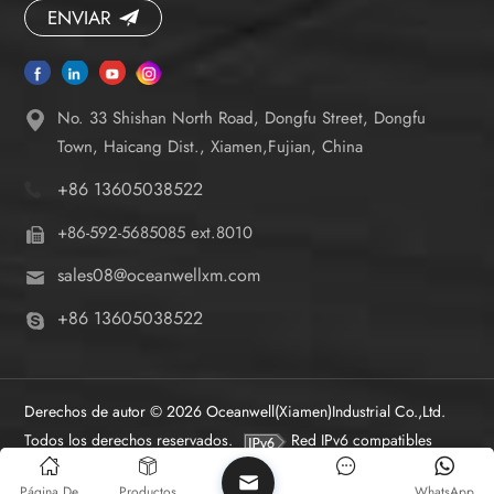
ENVIAR
No. 33 Shishan North Road, Dongfu Street, Dongfu
Town, Haicang Dist., Xiamen,Fujian, China
+86 13605038522
+86-592-5685085 ext.8010
sales08@oceanwellxm.com
+86 13605038522
Derechos de autor © 2026 Oceanwell(Xiamen)Industrial Co.,Ltd.
Todos los derechos reservados.
Red IPv6 compatibles
Página De
Productos
WhatsApp