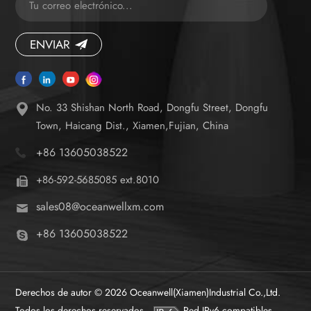
ENVIAR
No. 33 Shishan North Road, Dongfu Street, Dongfu
Town, Haicang Dist., Xiamen,Fujian, China
+86 13605038522
+86-592-5685085 ext.8010
sales08@oceanwellxm.com
+86 13605038522
Derechos de autor © 2026 Oceanwell(Xiamen)Industrial Co.,Ltd.
Todos los derechos reservados.
Red IPv6 compatibles