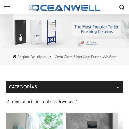
Página De Inicio
Oem-Odm-Bidet-Seat-Dusch-Wc-Seat
CATEGORÍAS
2 "oem-odm-bidet-seat-dusch-wc-seat"