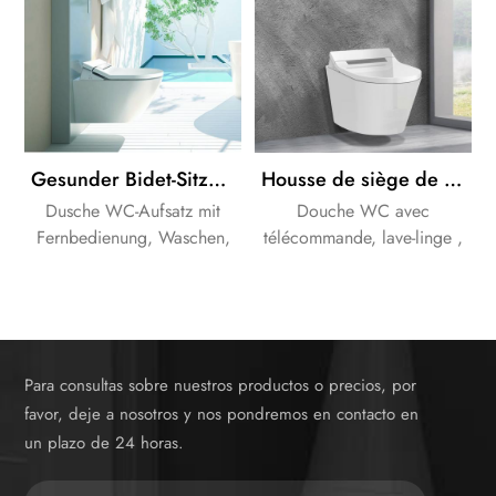
Gesunder Bidet-Sitzbezug zur Entfernung von Kalzium
Housse de siège de bidet électronique avec fonction douche
Dusche WC-Aufsatz mit
Douche WC avec
Fernbedienung, Waschen,
télécommande, lave-linge ,
LED Nachtlicht und
veilleuse LED et fonction
Entkalkungsfunktion.
détartrage.
Para consultas sobre nuestros productos o precios, por
favor, deje a nosotros y nos pondremos en contacto en
un plazo de 24 horas.