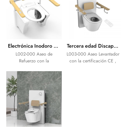
Electrónica Inodoro asiento de seguridad para Agedcare Movilidad profesional
Tercera edad Discapacitados equipamiento Sanitario, Inodoro Eléctrico Elevador
L002-000 Aseo de
L003-000 Aseo Levantador
Refuerzo con la
con la certificación CE ,
certificación CE , Aseo
Aseo ascensor para ayudar
ascensor para ayudar a
a Edad personas con
Edad personas con
Discapacidad standup
Discapacidad standup
fácilmente !
fácilmente !