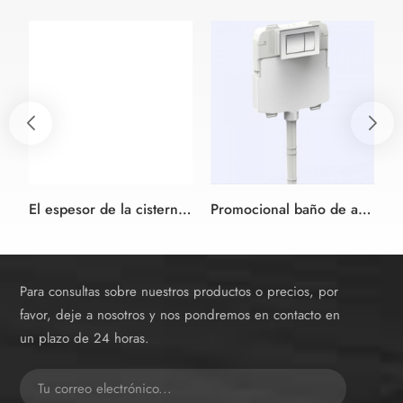
El espesor de la cisterna de 90mm que se oculta en la pared con estructura universal para pared-colgado WC con doble descarga
Promocional baño de agua tanque de montaje de plástico inodoro Cisterna oculta
Para consultas sobre nuestros productos o precios, por
favor, deje a nosotros y nos pondremos en contacto en
un plazo de 24 horas.