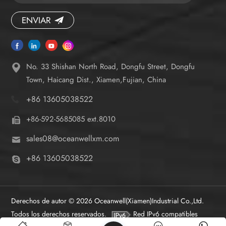
ENVIAR
No. 33 Shishan North Road, Dongfu Street, Dongfu
Town, Haicang Dist., Xiamen,Fujian, China
+86 13605038522
+86-592-5685085 ext.8010
sales08@oceanwellxm.com
+86 13605038522
Derechos de autor © 2026 Oceanwell(Xiamen)Industrial Co.,Ltd.
Todos los derechos reservados.
Red IPv6 compatibles