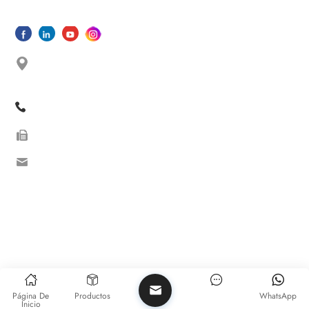
No. 33 Shishan North Road, Dongfu Street, Dongfu
Town, Haicang Dist., Xiamen,Fujian, China
+86 13605038522
+86-592-5685085 ext.8010
sales08@oceanwellxm.com
+86 13605038522
Derechos de autor © 2026 Oceanwell(Xiamen)Industrial Co.,Ltd.
Todos los derechos reservados.
Red IPv6 compatibles
Página De
Productos
WhatsApp
Inicio