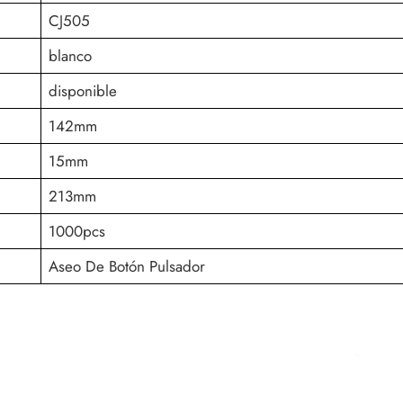
CJ505
blanco
disponible
142mm
15mm
213mm
1000pcs
Aseo De Botón Pulsador