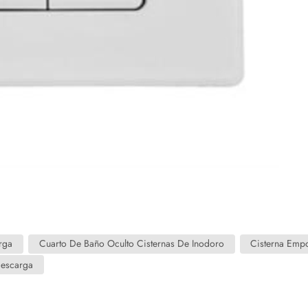
rga
Cuarto De Baño Oculto Cisternas De Inodoro
Cisterna Emp
Descarga