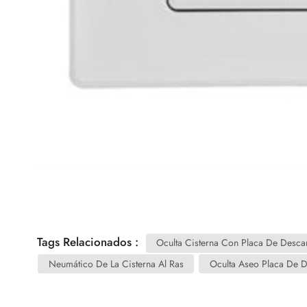
Tags Relacionados :
Oculta Cisterna Con Placa De Desca
Neumático De La Cisterna Al Ras
Oculta Aseo Placa De 