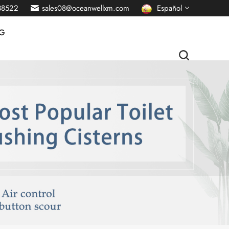
38522
sales08@oceanwellxm.com
Español
G
English
français
Deutsch
русский
italiano
português
Nederlands
العربية