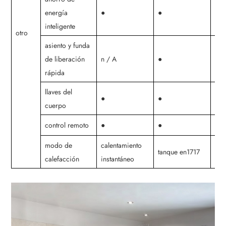
energía
●
●
●
inteligente
otro
asiento y funda
de liberación
n / A
●
●
rápida
llaves del
●
●
●
cuerpo
control remoto
●
●
●
modo de
calentamiento
tanque en1717
tan
calefacción
instantáneo