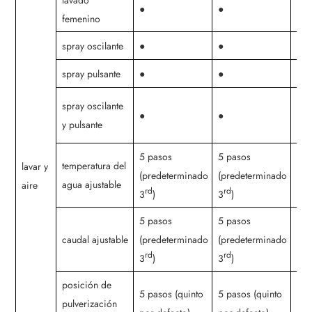
lavado
●
●
●
femenino
spray oscilante
●
●
●
spray pulsante
●
●
●
spray oscilante
●
●
●
y pulsante
5 pasos
5 pasos
5 p
temperatura del
lavar y
(predeterminado
(predeterminado
(pr
agua ajustable
aire
rd
rd
rd
3
)
3
)
3
5 pasos
5 pasos
5 p
caudal ajustable
(predeterminado
(predeterminado
(pr
rd
rd
rd
3
)
3
)
3
posición de
5 pasos (quinto
5 pasos (quinto
5 p
pulverización