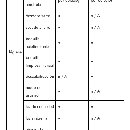
por defecto)
por defecto)
por
ajustable
desodorizante
●
n / A
n /
secado al aire
●
n / A
n /
boquilla
●
●
●
autolimpiante
higiene
boquilla
●
●
●
limpieza manual
descalcificación
n / A
●
n /
modo de
●
n / A
n /
usuario
luz de noche led
●
●
●
luz ambiental
●
n / A
n /
ahorro de