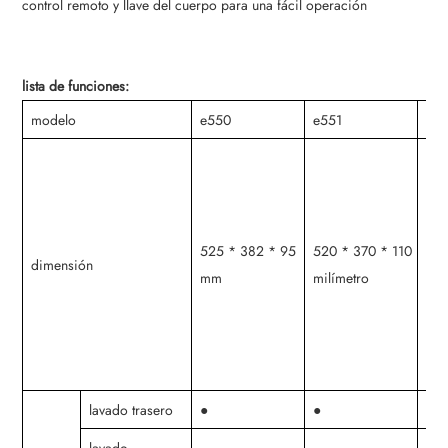
control remoto y llave del cuerpo para una fácil operación
lista de funciones:
modelo
e550
e551
e5
525 * 382 * 95
520 * 370 * 110
521
dimensión
mm
milímetro
mil
lavado trasero
●
●
●