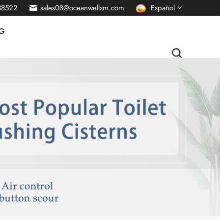
38522
sales08@oceanwellxm.com
Español
G
English
français
Deutsch
русский
italiano
português
Nederlands
العربية