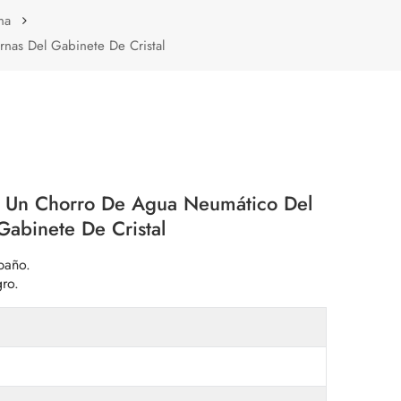
Türkçe
na
nas Del Gabinete De Cristal
Polski
 Un Chorro De Agua Neumático Del
Gabinete De Cristal
baño.
gro.