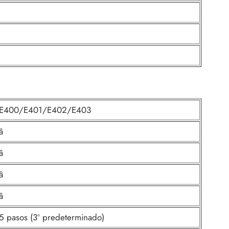
E400/E401/E402/E403
â
â
â
â
5 pasos (3º predeterminado)