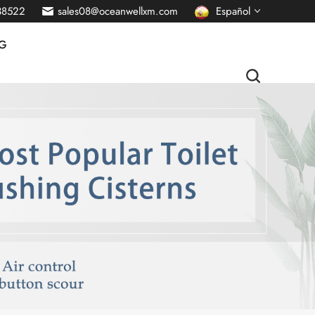
38522
sales08@oceanwellxm.com
Español
G
English
français
Deutsch
русский
italiano
português
Nederlands
العربية