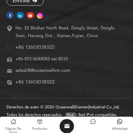
ENVIAR
No. 33 Shishan North Road, Dongfu Street, Dongfu
Town, Haicang Dist., Xiamen,Fujian, China
+86 13605038522
+86-592-5685085 ext.8010
sales08@oceanwellxm.com
+86 13605038522
Derechos de autor © 2026 Oceanwell(Xiamen)Industrial Co.,Ltd.
Todos los derechos reservados.
Red IPv6 compatibles
Página De
Productos
WhatsApp
Inicio