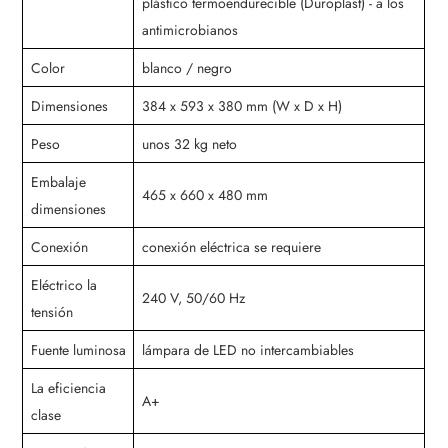
plástico termoendurecible (Duroplast) - a los
antimicrobianos
Color
blanco / negro
Dimensiones
384 x 593 x 380 mm (W x D x H)
Peso
unos 32 kg neto
Embalaje
465 x 660 x 480 mm
dimensiones
Conexión
conexión eléctrica se requiere
Eléctrico la
240 V, 50/60 Hz
tensión
Fuente luminosa
lámpara de LED no intercambiables
La eficiencia
A+
clase