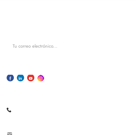
Para consultas sobre nuestros productos o precios, por
favor, deje a nosotros y nos pondremos en contacto en
un plazo de 24 horas.
ENVIAR
No. 33 Shishan North Road, Dongfu Street, Dongfu
Town, Haicang Dist., Xiamen,Fujian, China
+86 13605038522
+86-592-5685085 ext.8010
sales08@oceanwellxm.com