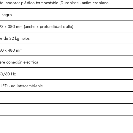
de inodoro: plástico termoestable (Duroplast) - antimicrobiano
/ negro
93 x 380 mm (ancho x profundidad x alto)
r de 32 kg netos
60 x 480 mm
ere conexión eléctrica
50/60 Hz
LED - no intercambiable