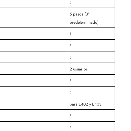
â
5 pasos (3º
predeterminado)
â
â
â
2 usuarios
â
â
para E402 y E403
â
â